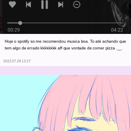
Hoje o spotify so me recomendou musica boa. To até achando que
tem algo de errado kkkkkkkk aff que vontade de comer pizza .__.
2022.07.28 13:27