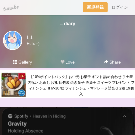
tuna.be
新規登録
ログイン
-- diary
L.L
Hello =)
Gallery
Love
Share
【10%ポイントバック】お中元 お菓子 ギフト 詰め合わせ 手土産
内祝い お返し お礼 個包装 焼き菓子 洋菓子 スイーツ プレゼント フ
ィナンシェHFM-30N2 フィナンシェ・マドレーヌ詰合せ 2種 19個
入